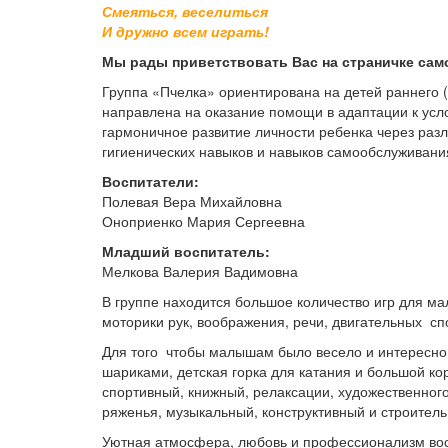
Смеяться, веселиться
И дружно всем играть!
Мы рады приветствовать Вас на страничке само
Группа «Пчелка» ориентирована на детей раннего (2
направлена на оказание помощи в адаптации к ус
гармоничное развитие личности ребенка через разл
гигиенических навыков и навыков самообслуживани
Воспитатели:
Полевая Вера Михайловна
Оноприенко Мария Сергеевна
Младший воспитатель:
Мелкова Валерия Вадимовна
В группе находится большое количество игр для ма
моторики рук, воображения, речи, двигательных с
Для того чтобы малышам было весело и интересно,
шариками, детская горка для катания и большой кор
спортивный, книжный, релаксации, художественного
ряженья, музыкальный, конструктивный и строитель
Уютная атмосфера, любовь и профессионализм во