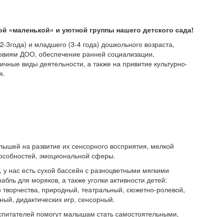
й «маленькой» и уютной группы нашего детского сада!
-3года) и младшего (3-4 года) дошкольного возраста,
ловиям ДОО, обеспечение ранней социализации,
ичные виды деятельности, а также на привитие культурно-
я.
лышей на развитие их сенсорного восприятия, мелкой
пособностей, эмоциональной сферы.
 у нас есть сухой бассейн с разноцветными мягкими
абль для моряков, а также уголки активности детей:
 творчества, природный, театральный, сюжетно-ролевой,
ный, дидактических игр, сенсорный.
спитателей помогут малышам стать самостоятельными,