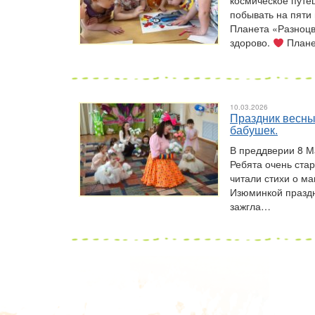
космическое путе
побывать на пяти
Планета «Разноцв
здорово.
План
10.03.2026
Праздник весны
бабушек.
В преддверии 8 М
Ребята очень ста
читали стихи о м
Изюминкой праздн
зажгла…