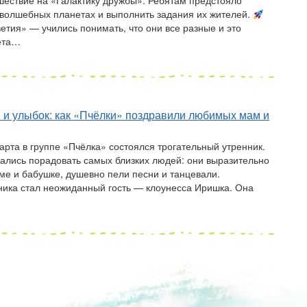
шествие на «Галактику дружбы». Ребятам предстояло
 волшебных планетах и выполнить задания их жителей.
етия» — учились понимать, что они все разные и это
ета…
 и улыбок: как «Пчёлки» поздравили любимых мам и
арта в группе «Пчёлка» состоялся трогательный утренник.
рались порадовать самых близких людей: они выразительно
аме и бабушке, душевно пели песни и танцевали.
ика стал неожиданный гость — клоунесса Иришка. Она