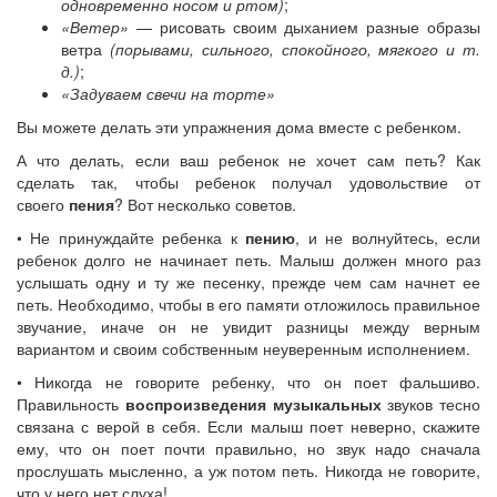
одновременно носом и ртом)
;
«Ветер»
— рисовать своим дыханием разные образы
ветра
(порывами, сильного, спокойного, мягкого и т.
д.)
;
«Задуваем свечи на торте»
Вы можете делать эти упражнения дома вместе с ребенком.
А что делать, если ваш ребенок не хочет сам петь? Как
сделать так, чтобы ребенок получал удовольствие от
своего
пения
? Вот несколько советов.
• Не принуждайте ребенка к
пению
, и не волнуйтесь, если
ребенок долго не начинает петь. Малыш должен много раз
услышать одну и ту же песенку, прежде чем сам начнет ее
петь. Необходимо, чтобы в его памяти отложилось правильное
звучание, иначе он не увидит разницы между верным
вариантом и своим собственным неуверенным исполнением.
• Никогда не говорите ребенку, что он поет фальшиво.
Правильность
воспроизведения музыкальных
звуков тесно
связана с верой в себя. Если малыш поет неверно, скажите
ему, что он поет почти правильно, но звук надо сначала
прослушать мысленно, а уж потом петь. Никогда не говорите,
что у него нет слуха!