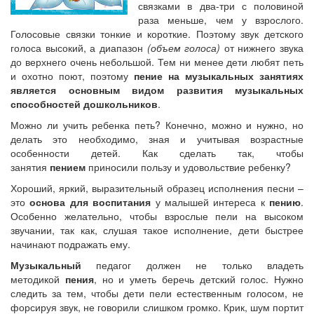
связками в два-три с половиной
раза меньше, чем у взрослого.
Голосовые связки тонкие и короткие. Поэтому звук детского
голоса высокий, а диапазон
(объем голоса)
от нижнего звука
до верхнего очень небольшой. Тем ни менее дети любят петь
и охотно поют, поэтому
пение на музыкальных занятиях
является основным видом развития музыкальных
способностей дошкольников
.
Можно ли учить ребенка петь? Конечно, можно и нужно, но
делать это необходимо, зная и учитывая возрастные
особенности детей. Как сделать так, чтобы
занятия
пением
приносили пользу и удовольствие ребенку?
Хороший, яркий, выразительный образец исполнения песни –
это
основа для воспитания
у малышей интереса к
пению
.
Особенно желательно, чтобы взрослые пели на высоком
звучании, так как, слушая такое исполнение, дети быстрее
начинают подражать ему.
Музыкальный
педагог должен не только владеть
методикой
пения
, но и уметь беречь детский голос. Нужно
следить за тем, чтобы дети пели естественным голосом, не
форсируя звук, не говорили слишком громко. Крик, шум портит